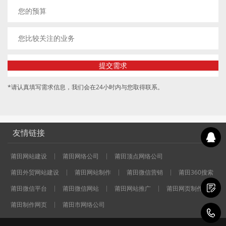
*请认真填写需求信息，我们会在24小时内与您取得联系。
友情链接
莆田网站建设
莆田网络公司
莆田顶点网络公司
莆田外贸网站建设
莆田网站制作
莆田微信营销
莆田360搜索
莆田微信平台
莆田微信网站
莆田网站推广
莆田网页制作
莆田制作网页
莆田市网络公司
1